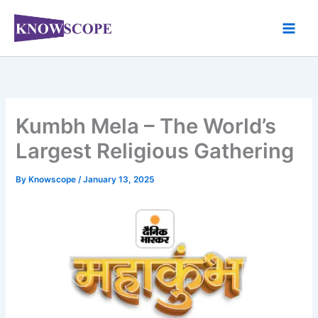
Skip
to
content
Kumbh Mela – The World’s
Largest Religious Gathering
By
Knowscope
/
January 13, 2025