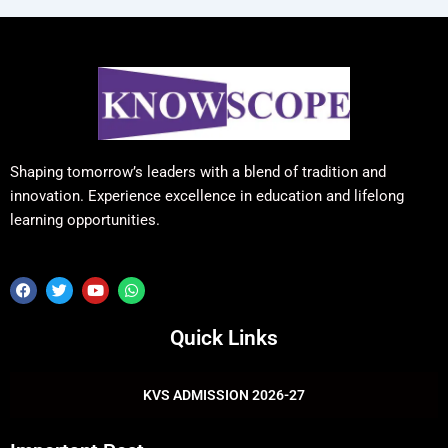
Shaping tomorrow’s leaders with a blend of tradition and
innovation. Experience excellence in education and lifelong
learning opportunities.
F
T
Y
W
a
w
o
h
c
i
u
a
e
t
t
t
Quick Links
b
t
u
s
o
e
b
a
o
r
e
p
k
p
KVS ADMISSION 2026-27